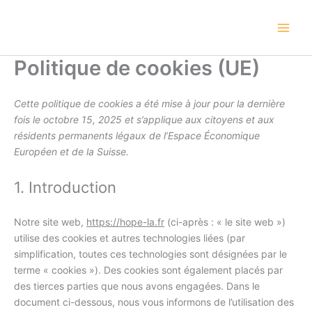
contenu
Consent
Consent
Consent
Consent
Consent
Consent
Consent
Consent
Consent
Consent
Consent
Statistiqu
Marketin
Aller
principal
to
to
to
to
to
to
to
to
to
to
to
au
service
service
service
service
service
service
service
service
service
service
service
contenu
tawk
wordpress
elementor
google-
litespeed
complianz
youtube
facebook
whatsapp
mixpanel
divers
Politique de cookies (UE)
analytics
Cette politique de cookies a été mise à jour pour la dernière
fois le octobre 15, 2025 et s’applique aux citoyens et aux
résidents permanents légaux de l’Espace Économique
Européen et de la Suisse.
1. Introduction
Notre site web,
https://hope-la.fr
(ci-après : « le site web »)
utilise des cookies et autres technologies liées (par
simplification, toutes ces technologies sont désignées par le
terme « cookies »). Des cookies sont également placés par
des tierces parties que nous avons engagées. Dans le
document ci-dessous, nous vous informons de l’utilisation des